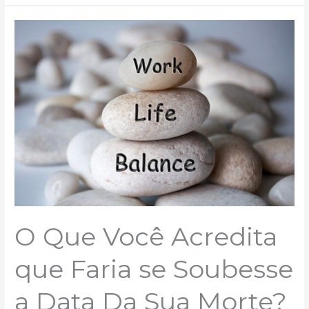
O
Que
Você
Acredita
que
Faria
se
Soubesse
a
Data
Da
Sua
Morte?
O Que Você Acredita
que Faria se Soubesse
a Data Da Sua Morte?