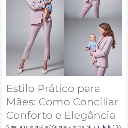
e
Elegância
Estilo Prático para
Mães: Como Conciliar
Conforto e Elegância
Deixe um comentário
/
Comportamento
,
Maternidade
/
Rô