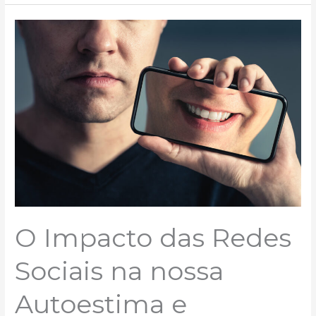
O
Impacto
das
Redes
Sociais
na
nossa
Autoestima
e
Percepção
Pessoal
O Impacto das Redes
Sociais na nossa
Autoestima e