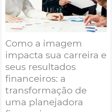
carreira
e
seus
resultados
financeiros:
a
transformação
de
Como a imagem
uma
planejadora
impacta sua carreira e
financeira.
seus resultados
financeiros: a
transformação de
uma planejadora