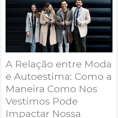
e
Autoestima:
Como
a
Maneira
Como
Nos
Vestimos
Pode
Impactar
Nossa
A Relação entre Moda
Autoconfiança
e
e Autoestima: Como a
Bem-
Estar.
Maneira Como Nos
Vestimos Pode
Impactar Nossa