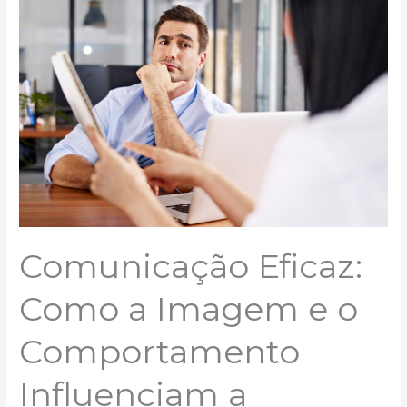
a
Imagem
e
o
Comportamento
Influenciam
a
Persuasão
no
Mercado
Financeiro
Comunicação Eficaz:
Como a Imagem e o
Comportamento
Influenciam a