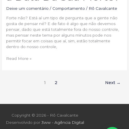
Deixe um comentário
/
Comportamento
/
Rô Cavalcante
Forte não? Está aí um tipo de pergunta que a gente não
gosta de pensar né? E de fato é algo que não devemos
pensar, dado que está totalmente fora do nosso controle,
mas pensar neste tema por alguns minutos pode nos
permitir focar em coisas que aí, sim, estão totalmente
dentro do nosso controle,
Read More »
1
2
Next
→
Copyright © 2026 -
Rô Cavalcante
Desenvolvido por
3ww - Agência Digital