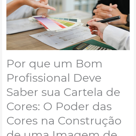
Deve
Saber
sua
Cartela
de
Cores:
O
Poder
das
Cores
Por que um Bom
na
Construção
Profissional Deve
de
uma
Imagem
Saber sua Cartela de
de
Sucesso.
Cores: O Poder das
Cores na Construção
de uma Imagem de