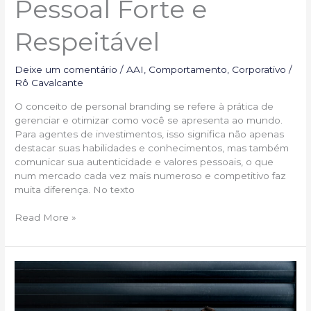
Pessoal Forte e
Respeitável
Deixe um comentário
/
AAI
,
Comportamento
,
Corporativo
/
Rô Cavalcante
O conceito de personal branding se refere à prática de
gerenciar e otimizar como você se apresenta ao mundo.
Para agentes de investimentos, isso significa não apenas
destacar suas habilidades e conhecimentos, mas também
comunicar sua autenticidade e valores pessoais, o que
num mercado cada vez mais numeroso e competitivo faz
muita diferença. No texto
Read More »
A
Relação
entre
Moda