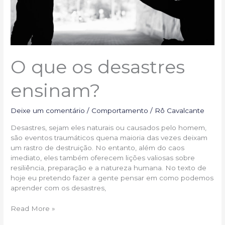
O que os desastres
ensinam?
Deixe um comentário
/
Comportamento
/
Rô Cavalcante
Desastres, sejam eles naturais ou causados pelo homem,
são eventos traumáticos quena maioria das vezes deixam
um rastro de destruição. No entanto, além do caos
imediato, eles também oferecem lições valiosas sobre
resiliência, preparação e a natureza humana. No texto de
hoje eu pretendo fazer a gente pensar em como podemos
aprender com os desastres,
Read More »