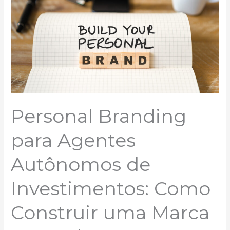
Autônomos
de
Investimentos:
Como
Construir
uma
Marca
Pessoal
Forte
e
Respeitável
Personal Branding
para Agentes
Autônomos de
Investimentos: Como
Construir uma Marca