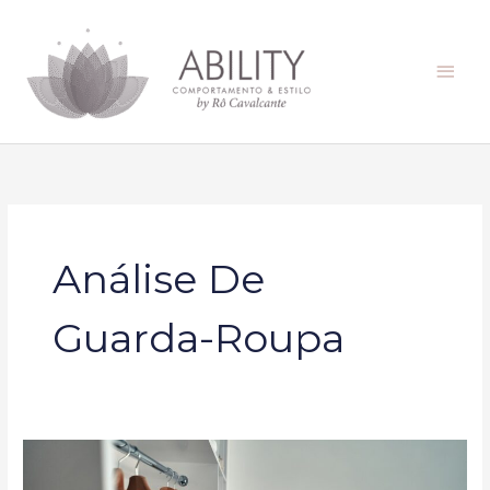
Ir
Men
para
o
princ
conteúdo
Análise De
Guarda-Roupa
Transformando
o