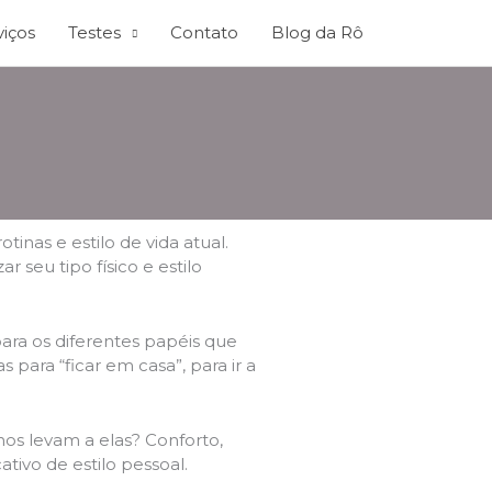
viços
Testes
Contato
Blog da Rô
inas e estilo de vida atual.
 seu tipo físico e estilo
 para os diferentes papéis que
para “ficar em casa”, para ir a
os levam a elas? Conforto,
tivo de estilo pessoal.