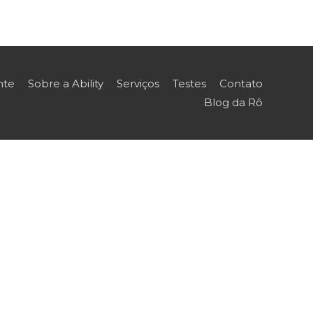
nte
Sobre a Ability
Serviços
Testes
Contato
Blog da Rô