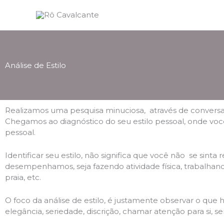
Ir
para
o
conteúdo
Análise de Estilo
Realizamos uma pesquisa minuciosa, através de conversas e
Chegamos ao diagnóstico do seu estilo pessoal, onde você 
pessoal.
Identificar seu estilo, não significa que você não se sint
desempenhamos, seja fazendo atividade física, trabalhando
praia, etc.
O foco da análise de estilo, é justamente observar o qu
elegância, seriedade, discrição, chamar atenção para si, s