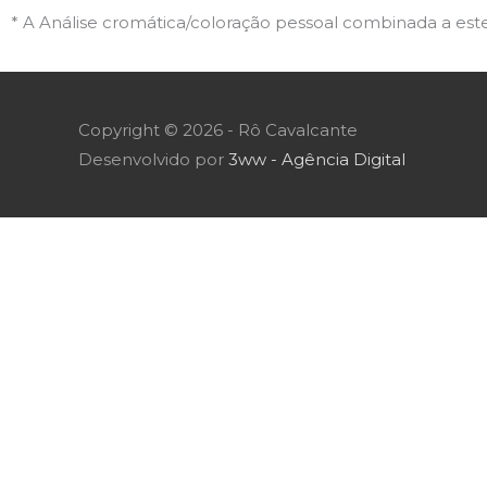
* A Análise cromática/coloração pessoal combinada a este 
Copyright © 2026 -
Rô Cavalcante
Desenvolvido por
3ww - Agência Digital