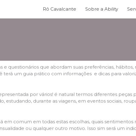
Rô Cavalcante
Sobre a Ability
Ser
 questionários que abordam suas preferências, hábitos, rot
terá um guia prático com informações e dicas para valorizar
a representada por vários! é natural termos diferentes peças
, estudando, durante as viagens, em eventos sociais, roupas 
e há em comum em todas estas escolhas, quais sentimentos n
ensualidade ou qualquer outro motivo. Isso sim será um indica